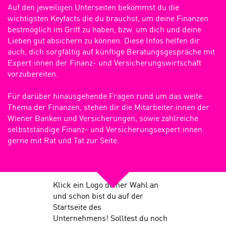
Auf den jeweiligen Unterseiten bekommst du die
wichtigsten Keyfacts die du brauchst, um deine Finanzen
bestmöglich im Griff zu haben, bzw. um dich und deine
Lieben gut absichern zu können. Diese Infos helfen dir
auch, dich sorgfältig auf künftige Beratungsgespräche mit
Expert:innen der Finanz- und Versicherungswirtschaft
vorzubereiten.
Für darüber hinausgehende Fragen rund um das weite
Thema der Finanzen, stehen dir die Mitarbeiter:innen der
Wiener Banken und Versicherungen, sowie zahlreiche
selbstständige Finanz- und Versicherungsexpert:innen
gerne mit Rat und Tat zur Seite.
Klick ein Logo deiner Wahl an
und schon bist du auf der
Startseite des
Unternehmens! Solltest du noch