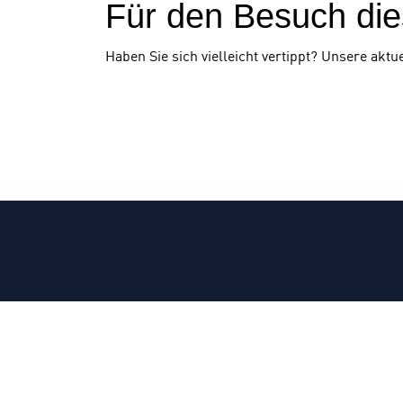
Für den Besuch dies
Haben Sie sich vielleicht vertippt? Unsere aktue
OFFENLEGUNG
DATENSCHUTZERKLÄRUNG
Diese
BARRIEREFREIHEIT
Seite