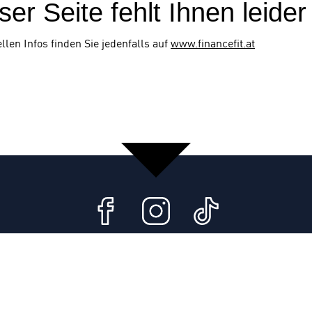
er Seite fehlt Ihnen leider
llen Infos finden Sie jedenfalls auf
www.financefit.at
Facebook
Instagram
TikTok
KONTAKT
COOKIE-EINSTELLUNGEN
© 2026 Wirtschaftskammer Wien